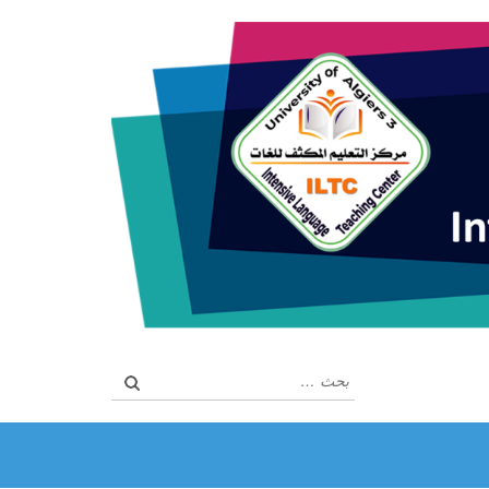
البحث
عن: