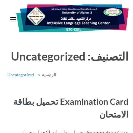
خطى
لى
لمحتوى
اضغط
Enter
مركــز التعليــم المكثــف للغــات
التصنيف:
Uncategorized
الرئيسية
>
Uncategorized
Examination Card تحميل بطاقة
الامتحان
Examination Card-تحميل معلومات الاختبار تحميل