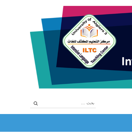
البحث
عن: