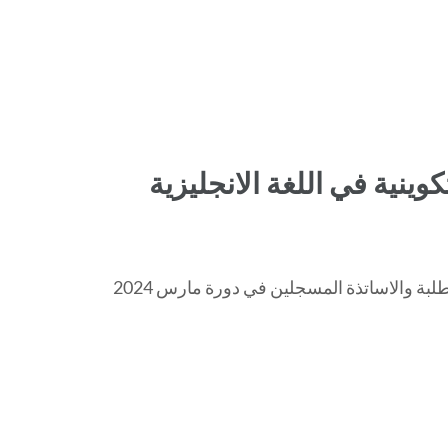
وينية في اللغة الانجليزية
تعلم ادارة مركز التعليم المكثف للغات بجامعة الجزائر 3 الطلبة والاساتذة المسجلين في دورة مارس 2024