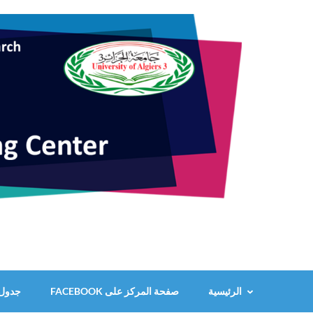
خطى
لى
لمحتوى
اضغط
Enter
الرئيسية
صفحة المركز على FACEBOOK
جدول ت