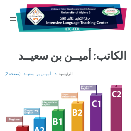
خطى
لى
لمحتوى
اضغط
Enter
مركــز التعليــم المكثــف للغــات
الكاتب:
أميــن بن سعيــد
الرئيسية
>
أميــن بن سعيــد
(صفحة 2)